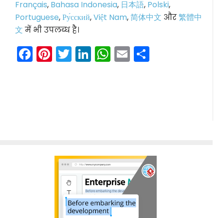
Français
,
Bahasa Indonesia
,
日本語
,
Polski
,
Portuguese
,
Ру́сский
,
Việt Nam
,
简体中文
और
繁體中
文
में भी उपलब्ध है।
Facebook
Pinterest
Twitter
LinkedIn
WhatsApp
Email
Share