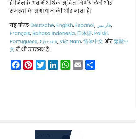
हैं, जिसके अंत में अधिक सूचित निर्णय लेने और
समस्या के समाधान की ओर जाता है।
यह पोस्ट
Deutsche
,
English
,
Español
,
فارسی
,
Français
,
Bahasa Indonesia
,
日本語
,
Polski
,
Portuguese
,
Ру́сский
,
Việt Nam
,
简体中文
और
繁體中
文
में भी उपलब्ध है।
Facebook
Pinterest
Twitter
LinkedIn
WhatsApp
Email
Share