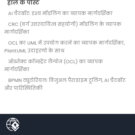
हाल के पोस्ट
AI चैटबॉट: दृश्य मॉडलिंग का व्यापक मार्गदर्शिका
CRC (वर्ग उत्तरदायित्व सहयोगी) मॉडलिंग के व्यापक
मार्गदर्शिका
OCL का UML में उपयोग करने का व्यापक मार्गदर्शिका,
PlantUML उदाहरणों के साथ
ऑब्जेक्ट कॉन्स्ट्रेंट लैंग्वेज (OCL) का व्यापक
मार्गदर्शिका
BPMN ट्यूटोरियल: विजुअल पैराडाइम टूलिंग, AI चैटबॉट
और पारिस्थितिकी