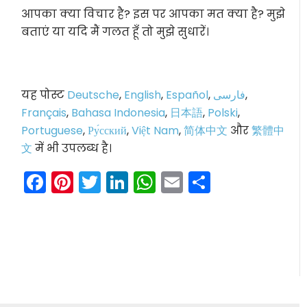
आपका क्या विचार है? इस पर आपका मत क्या है? मुझे
बताएं या यदि मैं गलत हूँ तो मुझे सुधारें।
यह पोस्ट
Deutsche
,
English
,
Español
,
فارسی
,
Français
,
Bahasa Indonesia
,
日本語
,
Polski
,
Portuguese
,
Ру́сский
,
Việt Nam
,
简体中文
और
繁體中
文
में भी उपलब्ध है।
Facebook
Pinterest
Twitter
LinkedIn
WhatsApp
Email
Share