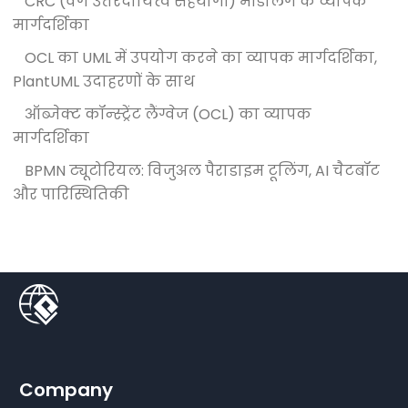
CRC (वर्ग उत्तरदायित्व सहयोगी) मॉडलिंग के व्यापक
मार्गदर्शिका
OCL का UML में उपयोग करने का व्यापक मार्गदर्शिका,
PlantUML उदाहरणों के साथ
ऑब्जेक्ट कॉन्स्ट्रेंट लैंग्वेज (OCL) का व्यापक
मार्गदर्शिका
BPMN ट्यूटोरियल: विजुअल पैराडाइम टूलिंग, AI चैटबॉट
और पारिस्थितिकी
Company