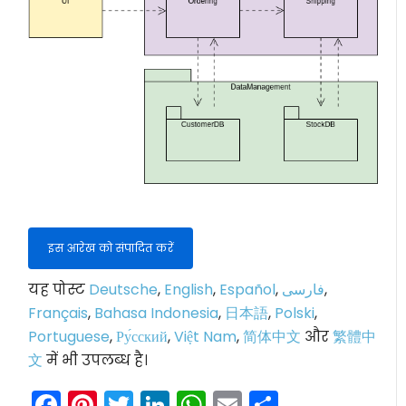
इस आरेख को संपादित करें
यह पोस्ट
Deutsche
,
English
,
Español
,
فارسی
,
Français
,
Bahasa Indonesia
,
日本語
,
Polski
,
Portuguese
,
Ру́сский
,
Việt Nam
,
简体中文
और
繁體中
文
में भी उपलब्ध है।
Facebook
Pinterest
Twitter
LinkedIn
WhatsApp
Email
Share