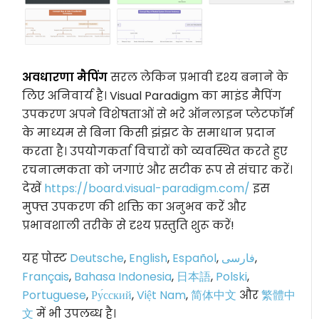
अवधारणा मैपिंग
सरल लेकिन प्रभावी दृश्य बनाने के
लिए अनिवार्य है। Visual Paradigm का माइंड मैपिंग
उपकरण अपने विशेषताओं से भरे ऑनलाइन प्लेटफॉर्म
के माध्यम से बिना किसी झंझट के समाधान प्रदान
करता है। उपयोगकर्ता विचारों को व्यवस्थित करते हुए
रचनात्मकता को जगाएं और सटीक रूप से संचार करें।
देखें
https://board.visual-paradigm.com/
इस
मुफ्त उपकरण की शक्ति का अनुभव करें और
प्रभावशाली तरीके से दृश्य प्रस्तुति शुरू करें!
यह पोस्ट
Deutsche
,
English
,
Español
,
فارسی
,
Français
,
Bahasa Indonesia
,
日本語
,
Polski
,
Portuguese
,
Ру́сский
,
Việt Nam
,
简体中文
और
繁體中
文
में भी उपलब्ध है।