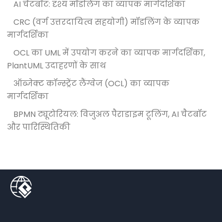
AI चैटबॉट: दृश्य मॉडलिंग का व्यापक मार्गदर्शिका
CRC (वर्ग उत्तरदायित्व सहयोगी) मॉडलिंग के व्यापक
मार्गदर्शिका
OCL का UML में उपयोग करने का व्यापक मार्गदर्शिका,
PlantUML उदाहरणों के साथ
ऑब्जेक्ट कॉन्स्ट्रेंट लैंग्वेज (OCL) का व्यापक
मार्गदर्शिका
BPMN ट्यूटोरियल: विजुअल पैराडाइम टूलिंग, AI चैटबॉट
और पारिस्थितिकी