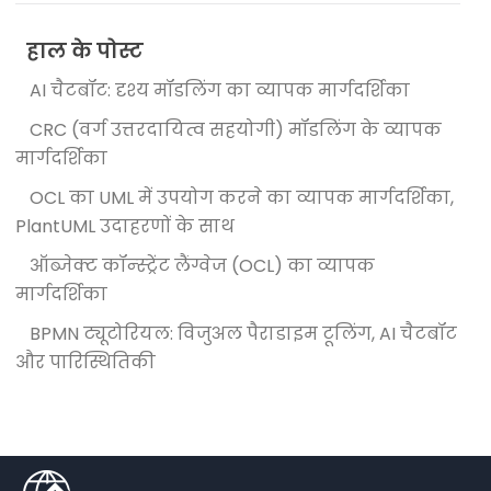
हाल के पोस्ट
AI चैटबॉट: दृश्य मॉडलिंग का व्यापक मार्गदर्शिका
CRC (वर्ग उत्तरदायित्व सहयोगी) मॉडलिंग के व्यापक
मार्गदर्शिका
OCL का UML में उपयोग करने का व्यापक मार्गदर्शिका,
PlantUML उदाहरणों के साथ
ऑब्जेक्ट कॉन्स्ट्रेंट लैंग्वेज (OCL) का व्यापक
मार्गदर्शिका
BPMN ट्यूटोरियल: विजुअल पैराडाइम टूलिंग, AI चैटबॉट
और पारिस्थितिकी