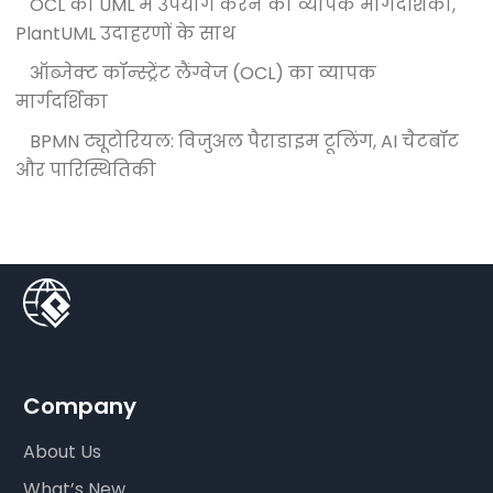
OCL का UML में उपयोग करने का व्यापक मार्गदर्शिका,
PlantUML उदाहरणों के साथ
ऑब्जेक्ट कॉन्स्ट्रेंट लैंग्वेज (OCL) का व्यापक
मार्गदर्शिका
BPMN ट्यूटोरियल: विजुअल पैराडाइम टूलिंग, AI चैटबॉट
और पारिस्थितिकी
Company
About Us
What’s New