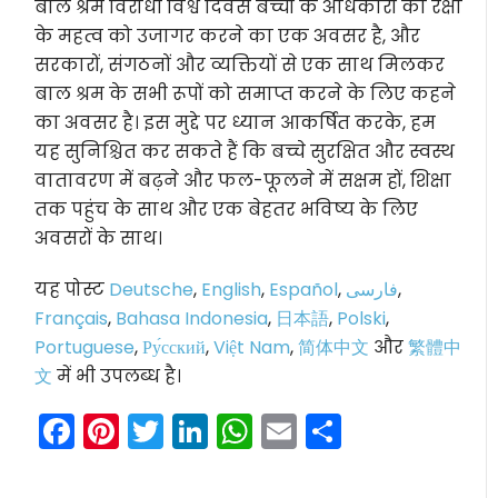
बाल श्रम विरोधी विश्व दिवस बच्चों के अधिकारों की रक्षा
के महत्व को उजागर करने का एक अवसर है, और
सरकारों, संगठनों और व्यक्तियों से एक साथ मिलकर
बाल श्रम के सभी रूपों को समाप्त करने के लिए कहने
का अवसर है। इस मुद्दे पर ध्यान आकर्षित करके, हम
यह सुनिश्चित कर सकते हैं कि बच्चे सुरक्षित और स्वस्थ
वातावरण में बढ़ने और फल-फूलने में सक्षम हों, शिक्षा
तक पहुंच के साथ और एक बेहतर भविष्य के लिए
अवसरों के साथ।
यह पोस्ट
Deutsche
,
English
,
Español
,
فارسی
,
Français
,
Bahasa Indonesia
,
日本語
,
Polski
,
Portuguese
,
Ру́сский
,
Việt Nam
,
简体中文
और
繁體中
文
में भी उपलब्ध है।
Facebook
Pinterest
Twitter
LinkedIn
WhatsApp
Email
Share