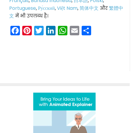
Français
,
Bahasa Indonesia
,
日本語
,
Polski
,
Portuguese
,
Ру́сский
,
Việt Nam
,
简体中文
और
繁體中
文
में भी उपलब्ध है।
Facebook
Pinterest
Twitter
LinkedIn
WhatsApp
Email
Share