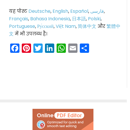
यह पोस्ट
Deutsche
,
English
,
Español
,
فارسی
,
Français
,
Bahasa Indonesia
,
日本語
,
Polski
,
Portuguese
,
Ру́сский
,
Việt Nam
,
简体中文
और
繁體中
文
में भी उपलब्ध है।
Facebook
Pinterest
Twitter
LinkedIn
WhatsApp
Email
Share