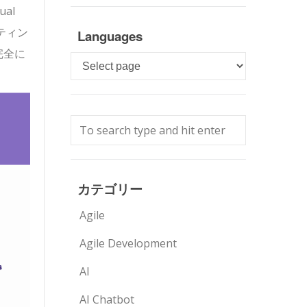
ual
ティン
Languages
完全に
Languages
カテゴリー
Agile
Agile Development
AI
AI Chatbot