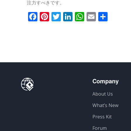
注力すべきです。
Facebook
Pinterest
Twitter
LinkedIn
WhatsApp
Email
共
有
Company
About Us
What’s New
Press Kit
Forum