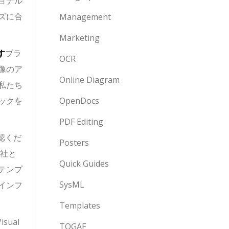
ョナル
ズに合
Management
Marketing
す
ブラ
OCR
像のア
Online Diagram
私たち
OpenDocs
ックを
PDF Editing
確認くだ
Posters
社と
Quick Guides
テンプ
SysML
インフ
Templates
ual
TOGAF