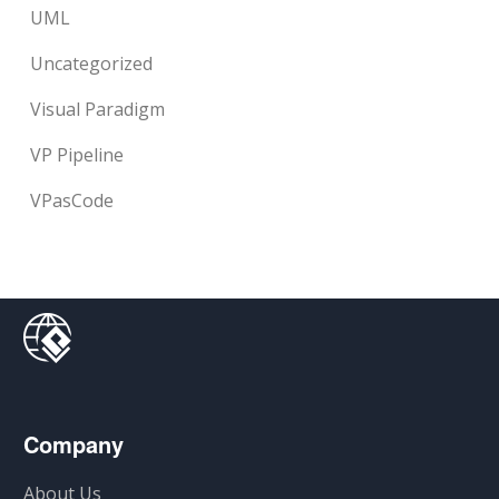
UML
Uncategorized
Visual Paradigm
VP Pipeline
VPasCode
Company
About Us