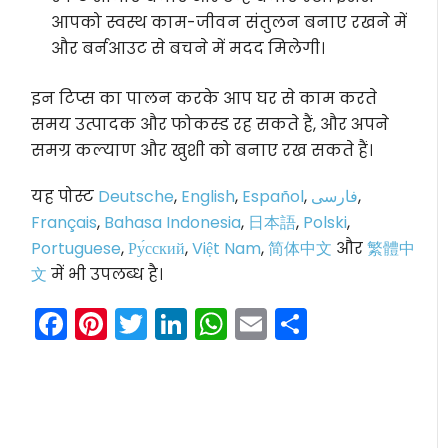
आपको स्वस्थ काम-जीवन संतुलन बनाए रखने में
और बर्नआउट से बचने में मदद मिलेगी।
इन टिप्स का पालन करके आप घर से काम करते
समय उत्पादक और फोकस्ड रह सकते हैं, और अपने
समग्र कल्याण और खुशी को बनाए रख सकते हैं।
यह पोस्ट
Deutsche
,
English
,
Español
,
فارسی
,
Français
,
Bahasa Indonesia
,
日本語
,
Polski
,
Portuguese
,
Ру́сский
,
Việt Nam
,
简体中文
और
繁體中
文
में भी उपलब्ध है।
Facebook
Pinterest
Twitter
LinkedIn
WhatsApp
Email
Share