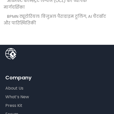
ऑब्जेक्ट कॉन्स्ट्रेंट लैंग्वेज (OCL) का व्यापक
मार्गदर्शिका
BPMN ट्यूटोरियल: विजुअल पैराडाइम टूलिंग, AI चैटबॉट
और पारिस्थितिकी
Company
About Us
What’s New
Press Kit