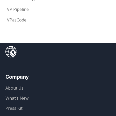
VP Pipeline
VPasCode
Company
About Us
What’s New
Press Kit