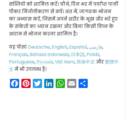
सब्जियों को शामिल करें। चौथे, दिन भर में पर्याप्त पानी
पीकर निर्जलीकरण से बचें। अंत में, जागरूक भोजन
का अभ्यास करें, जिसमें अपने शरीर के भूख और भरे हुए
के संकेतों का ध्यान रखना और बिना किसी विघ्न के
आराम से भोजन करना शामिल है।
यह पोस्ट
Deutsche
,
English
,
Español
,
فارسی
,
Français
,
Bahasa Indonesia
,
日本語
,
Polski
,
Portuguese
,
Ру́сский
,
Việt Nam
,
简体中文
और
繁體中
文
में भी उपलब्ध है।
Facebook
Pinterest
Twitter
LinkedIn
WhatsApp
Email
Share