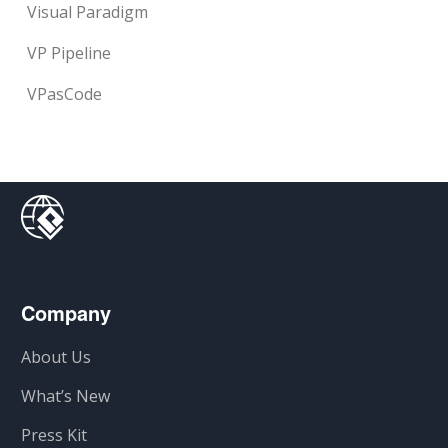
Visual Paradigm
VP Pipeline
VPasCode
Company
About Us
What’s New
Press Kit