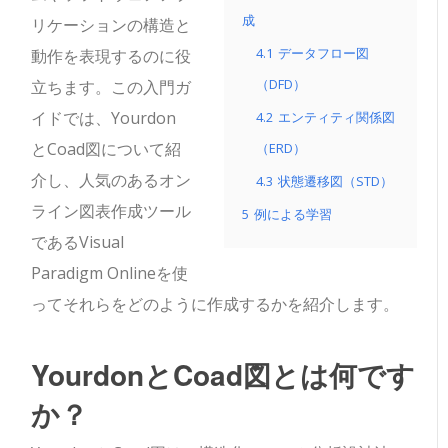
成
リケーションの構造と
4.1
データフロー図
動作を表現するのに役
（DFD）
立ちます。この入門ガ
イドでは、Yourdon
4.2
エンティティ関係図
とCoad図について紹
（ERD）
介し、人気のあるオン
4.3
状態遷移図（STD）
ライン図表作成ツール
5
例による学習
であるVisual
Paradigm Onlineを使
ってそれらをどのように作成するかを紹介します。
YourdonとCoad図とは何です
か？