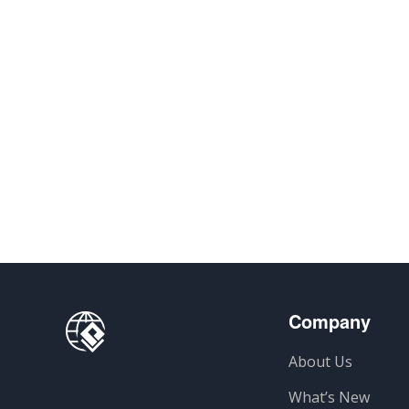
Company
About Us
What’s New