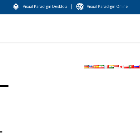
|
Visual Paradigm Desktop
Visual Paradigm Online
ー
ー