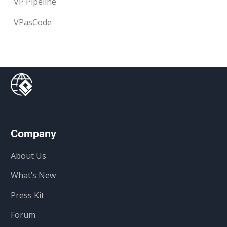
VP Pipeline
VPasCode
Company
About Us
What’s New
Press Kit
Forum