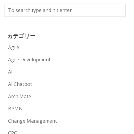
カテゴリー
Agile
Agile Development
AI
AI Chatbot
ArchiMate
BPMN
Change Management
CRC