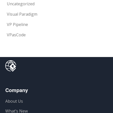
Uncategorized
Visual Paradigm
VP Pipeline
VPasCode
Company
About Us
What’s New