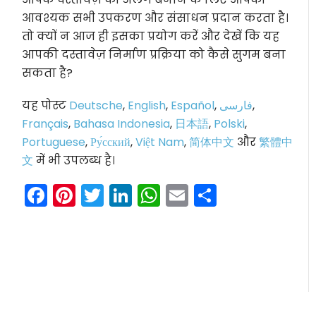
आवश्यक सभी उपकरण और संसाधन प्रदान करता है।
तो क्यों न आज ही इसका प्रयोग करें और देखें कि यह
आपकी दस्तावेज़ निर्माण प्रक्रिया को कैसे सुगम बना
सकता है?
यह पोस्ट
Deutsche
,
English
,
Español
,
فارسی
,
Français
,
Bahasa Indonesia
,
日本語
,
Polski
,
Portuguese
,
Ру́сский
,
Việt Nam
,
简体中文
और
繁體中
文
में भी उपलब्ध है।
Facebook
Pinterest
Twitter
LinkedIn
WhatsApp
Email
Share