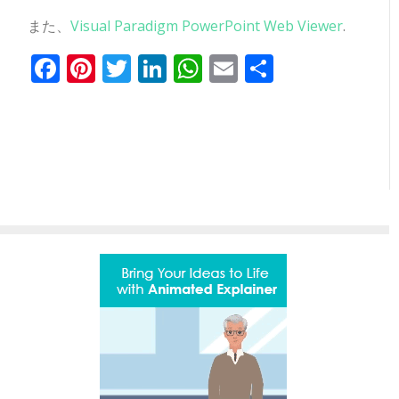
また、
Visual Paradigm PowerPoint Web Viewer
.
Facebook
Pinterest
Twitter
LinkedIn
WhatsApp
Email
共
有