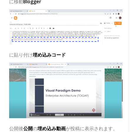
に移動
Blogger
に貼り付け
埋め込みコード
公開後
公開
の
埋め込み動画
が投稿に表示されます。