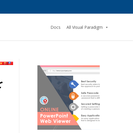
Docs
All Visual Paradigm
を