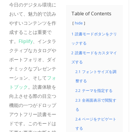
今日のデジタル環境に
Table of Contents
おいて、魅力的で読み
やすいコンテンツを作
hide
成することは重要で
1
読書モードボタンをクリ
す。
Fliplify
、インタラ
ックする
クティブなカタログや
2
読書モードをカスタマイ
ポートフォリオ、ダイ
ズする
ナミックなプレゼンテ
2.1
フォントサイズを調
ーション、そして
フォ
整する
トブック
。読書体験を
2.2
テーマを指定する
向上させる際の目立つ
2.3
全画面表示で閲覧す
機能の一つがドロップ
る
アウトフリー読書モー
2.4
ページをナビゲート
ドです。このモードは
する