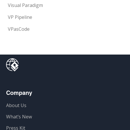
Visual Paradigm
VP Pipeline
VPasCode
Company
About Us
What’s New
Press Kit