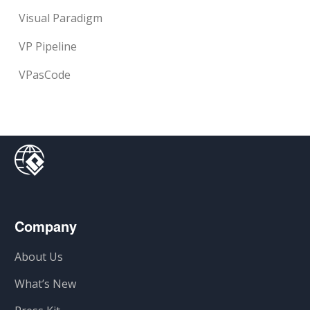
Visual Paradigm
VP Pipeline
VPasCode
Company
About Us
What’s New