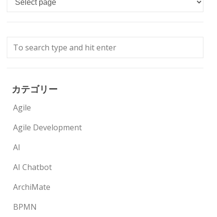
カテゴリー
Agile
Agile Development
AI
AI Chatbot
ArchiMate
BPMN