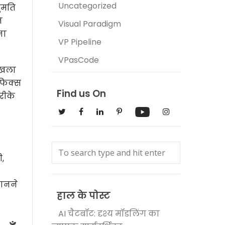
Uncategorized
ुमति
न
Visual Paradigm
ना
VP Pipeline
VPasCode
ृंखला
ाफिक्स
Find us On
रीके
,
जानने
हाल के पोस्ट
AI चैटबॉट: दृश्य मॉडलिंग का