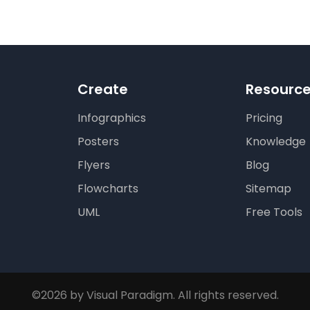
Create
Resourc
Infographics
Pricing
Posters
Knowledge
Flyers
Blog
Flowcharts
Sitemap
UML
Free Tools
©2026 by Visual Paradigm. All rights reserved.