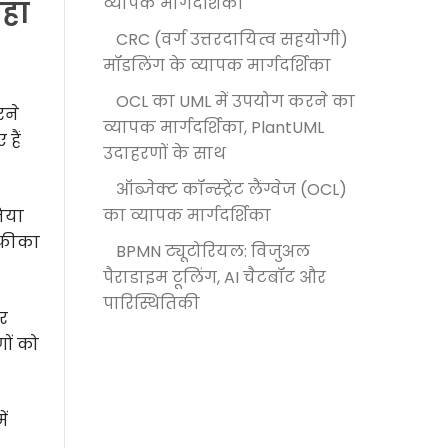
व्यापक मार्गदर्शिका
हाँ
CRC (वर्ग उत्तरदायित्व सहयोगी)
मॉडलिंग के व्यापक मार्गदर्शिका
OCL का UML में उपयोग करने का
रने
व्यापक मार्गदर्शिका, PlantUML
हैं
उदाहरणों के साथ
ऑब्जेक्ट कॉन्स्ट्रेंट लैंग्वेज (OCL)
का व्यापक मार्गदर्शिका
िया
्रीका
BPMN ट्यूटोरियल: विजुअल
पैराडाइम टूलिंग, AI चैटबॉट और
पारिस्थितिकी
र
णों को
ें