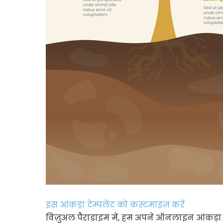
इस आंकड़ा टेम्पलेट को कस्टमाइज़ करें
विज़ुअल पैराडाइम में, हम अपने ऑनलाइन आंकड़ा ब