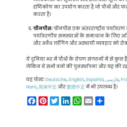
दृष्टिकोण का उपयोग करता है जो पौधों और फस
करता है।
ग्रीनपीस:
ग्रीनपीस एक अंतरराष्ट्रीय पर्यावरण
पर्यावरणीय समस्याओं के समाधान के लिए अभिया
और अवैध लॉगिंग और अस्थायी व्यवहार को रोकन
ये दुनिया भर में पौधों के रोपण संगठनों में से कुछ ह
लेकिन वे सभी वनों की पुनर्स्थापना और ग्रह की रक्
यह पोस्ट
Deutsche
,
English
,
Español
,
فارسی
,
Fr
Nam
,
简体中文
और
繁體中文
में भी उपलब्ध है।
Facebook
Pinterest
Twitter
LinkedIn
WhatsAp
Email
Shar