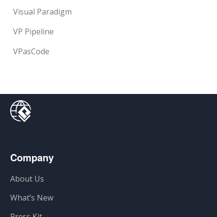
Visual Paradigm
VP Pipeline
VPasCode
Company
About Us
What’s New
Press Kit