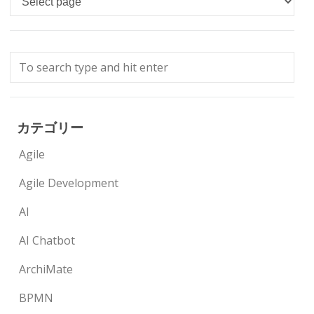
カテゴリー
Agile
Agile Development
AI
AI Chatbot
ArchiMate
BPMN