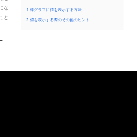
にな
1
棒グラフに値を表示する方法
こと
2
値を表示する際のその他のヒント
す