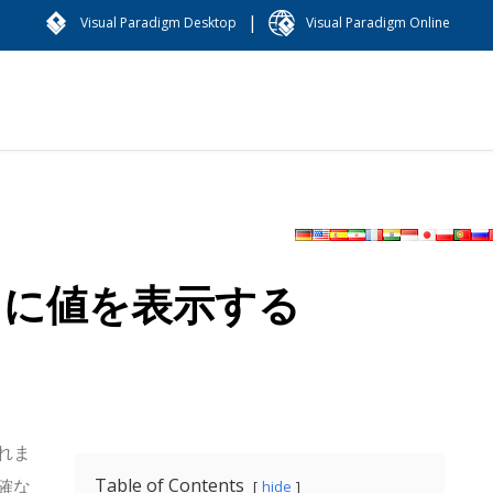
|
Visual Paradigm Desktop
Visual Paradigm Online
フに値を表示する
れま
Table of Contents
確な
hide