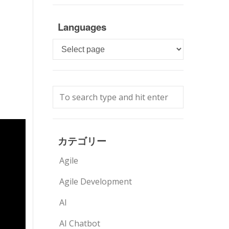
Languages
Languages
カテゴリー
Agile
Agile Development
AI
AI Chatbot