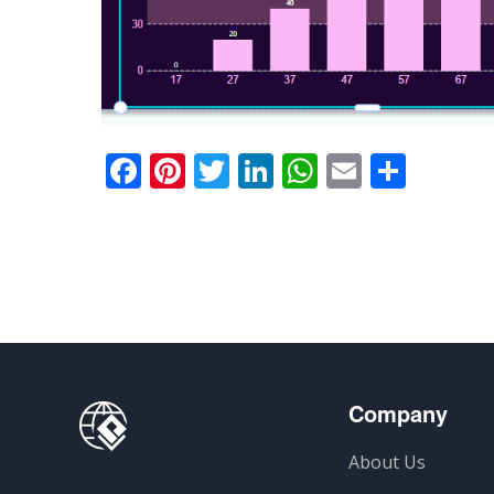
Facebook
Pinterest
Twitter
LinkedIn
WhatsApp
Email
共
有
Company
About Us