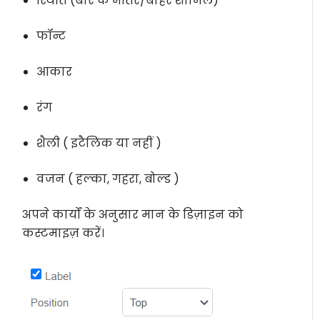
स्थिति (बार के भीतर/बाहर शामिल)
फॉन्ट
आकार
रंग
शैली ( इटैलिक या नहीं )
वजन ( हल्का, गहरा, बोल्ड )
अपने कार्यों के अनुसार मान के डिज़ाइन को
कस्टमाइज़ करें।