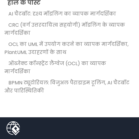
हाल के पोस्ट
AI चैटबॉट: दृश्य मॉडलिंग का व्यापक मार्गदर्शिका
CRC (वर्ग उत्तरदायित्व सहयोगी) मॉडलिंग के व्यापक
मार्गदर्शिका
OCL का UML में उपयोग करने का व्यापक मार्गदर्शिका,
PlantUML उदाहरणों के साथ
ऑब्जेक्ट कॉन्स्ट्रेंट लैंग्वेज (OCL) का व्यापक
मार्गदर्शिका
BPMN ट्यूटोरियल: विजुअल पैराडाइम टूलिंग, AI चैटबॉट
और पारिस्थितिकी