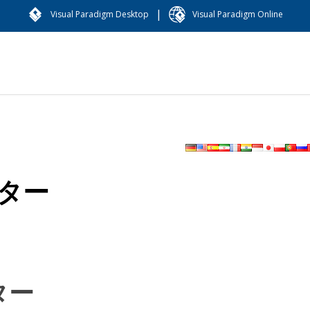
|
Visual Paradigm Desktop
Visual Paradigm Online
ター
ター