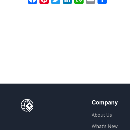
有
Company
About Us
What’s New