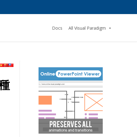
Docs
All Visual Paradigm
種