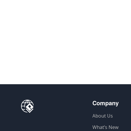
Company
About Us
What’s New