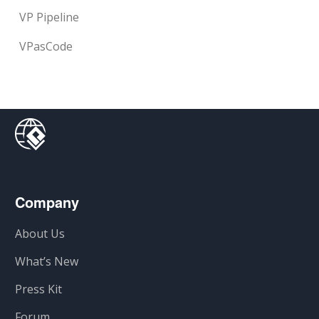
VP Pipeline
VPasCode
Company
About Us
What’s New
Press Kit
Forum