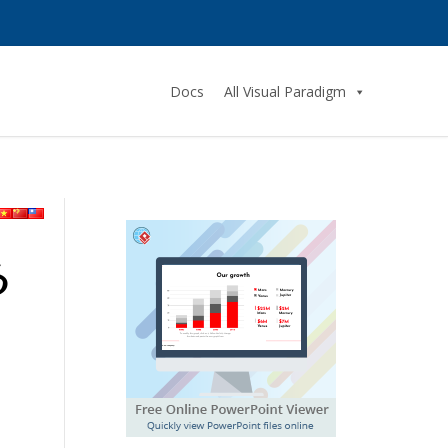
Docs
All Visual Paradigm
る