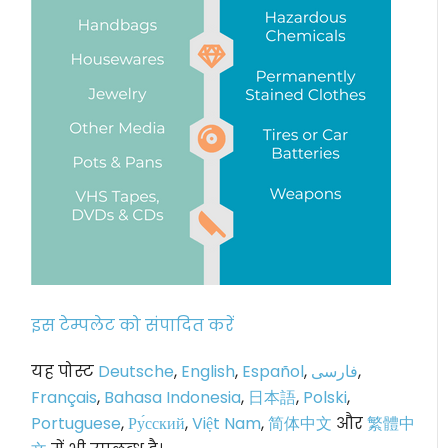
इस टेम्पलेट को संपादित करें
यह पोस्ट
Deutsche
,
English
,
Español
,
فارسی
,
Français
,
Bahasa Indonesia
,
日本語
,
Polski
,
Portuguese
,
Ру́сский
,
Việt Nam
,
简体中文
और
繁體中