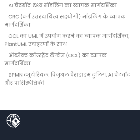
AI चैटबॉट: दृश्य मॉडलिंग का व्यापक मार्गदर्शिका
CRC (वर्ग उत्तरदायित्व सहयोगी) मॉडलिंग के व्यापक
मार्गदर्शिका
OCL का UML में उपयोग करने का व्यापक मार्गदर्शिका,
PlantUML उदाहरणों के साथ
ऑब्जेक्ट कॉन्स्ट्रेंट लैंग्वेज (OCL) का व्यापक
मार्गदर्शिका
BPMN ट्यूटोरियल: विजुअल पैराडाइम टूलिंग, AI चैटबॉट
और पारिस्थितिकी