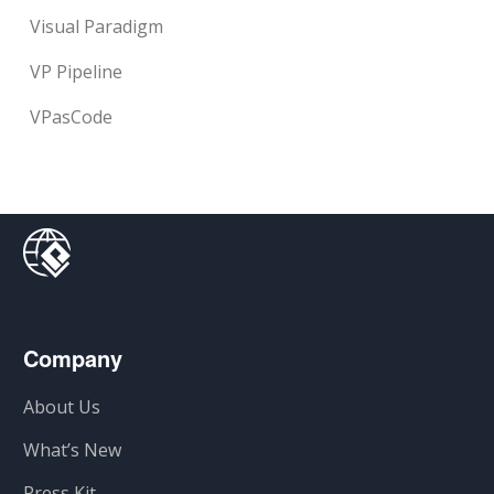
Visual Paradigm
VP Pipeline
VPasCode
Company
About Us
What’s New
Press Kit