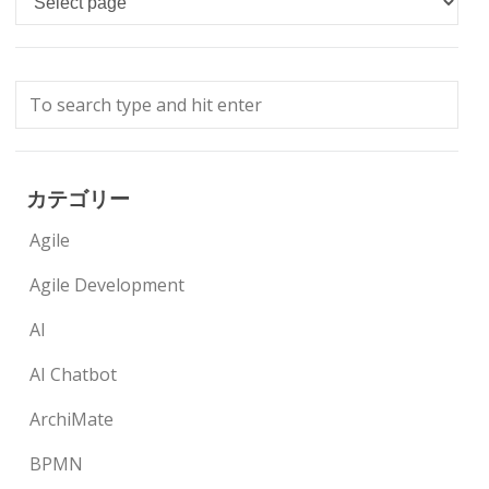
カテゴリー
Agile
Agile Development
AI
AI Chatbot
ArchiMate
BPMN