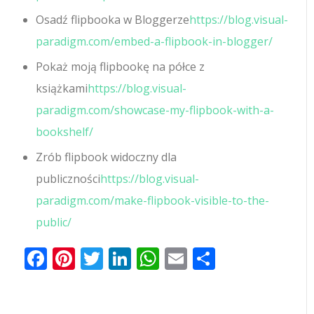
Osadź flipbooka w Bloggerze
https://blog.visual-
paradigm.com/embed-a-flipbook-in-blogger/
Pokaż moją flipbookę na półce z
książkami
https://blog.visual-
paradigm.com/showcase-my-flipbook-with-a-
bookshelf/
Zrób flipbook widoczny dla
publiczności
https://blog.visual-
paradigm.com/make-flipbook-visible-to-the-
public/
Facebook
Pinterest
Twitter
LinkedIn
WhatsApp
Email
Share