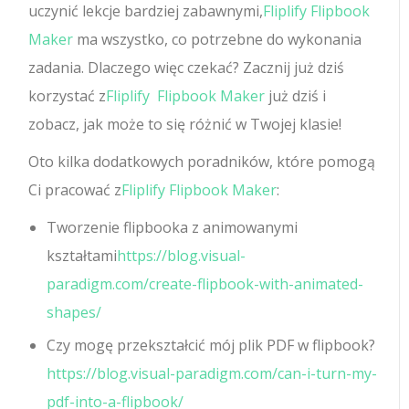
uczynić lekcje bardziej zabawnymi,
Fliplify Flipbook
Maker
ma wszystko, co potrzebne do wykonania
zadania. Dlaczego więc czekać? Zacznij już dziś
korzystać z
Fliplify Flipbook Maker
już dziś i
zobacz, jak może to się różnić w Twojej klasie!
Oto kilka dodatkowych poradników, które pomogą
Ci pracować z
Fliplify Flipbook Maker
:
Tworzenie flipbooka z animowanymi
kształtami
https://blog.visual-
paradigm.com/create-flipbook-with-animated-
shapes/
Czy mogę przekształcić mój plik PDF w flipbook?
https://blog.visual-paradigm.com/can-i-turn-my-
pdf-into-a-flipbook/