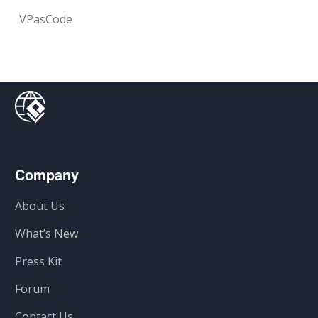
VPasCode
Company
About Us
What’s New
Press Kit
Forum
Contact Us