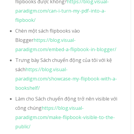
flipbooks được không?
https://blog.visual-
paradigm.com/can-i-turn-my-pdf-into-a-
flipbook/
Chèn một sách flipbooks vào
Blogger
https://blog.visual-
paradigm.com/embed-a-flipbook-in-blogger/
Trưng bày Sách chuyển động của tôi với kệ
sách
https://blog.visual-
paradigm.com/showcase-my-flipbook-with-a-
bookshelf/
Làm cho Sách chuyển động trở nên visible với
công chúng
https://blog.visual-
paradigm.com/make-flipbook-visible-to-the-
public/