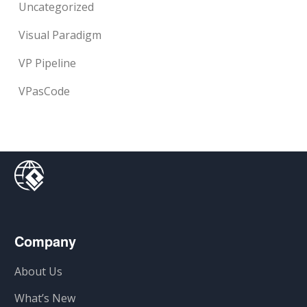
Uncategorized
Visual Paradigm
VP Pipeline
VPasCode
Company
About Us
What’s New