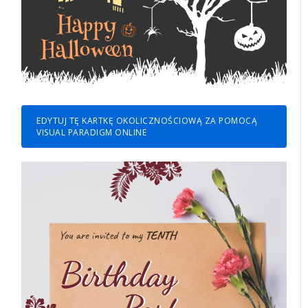
EDYTUJ TĘ KARTKĘ OKOLICZNOŚCIOWĄ ZA POMOCĄ
VISUAL PARADIGM ONLINE