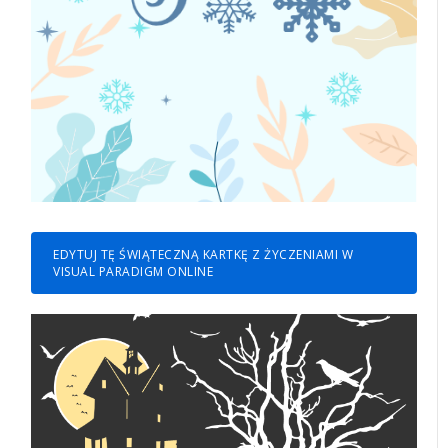
EDYTUJ TĘ ŚWIĄTECZNĄ KARTKĘ Z ŻYCZENIAMI W
VISUAL PARADIGM ONLINE