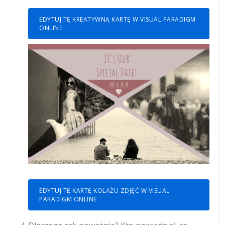
EDYTUJ TĘ KREATYWNĄ KARTĘ W VISUAL PARADIGM
ONLINE
EDYTUJ TĘ KARTĘ KOLAŻU ZDJĘĆ W VISUAL
PARADIGM ONLINE