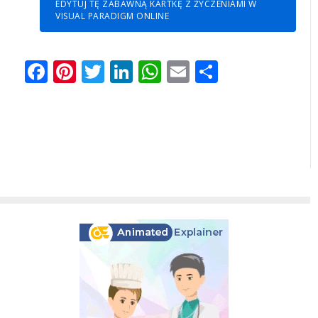
EDYTUJ TĘ ZABAWNĄ KARTKĘ Z ŻYCZENIAMI W
VISUAL PARADIGM ONLINE
Facebook
Pinterest
Twitter
LinkedIn
WhatsApp
Email
Share