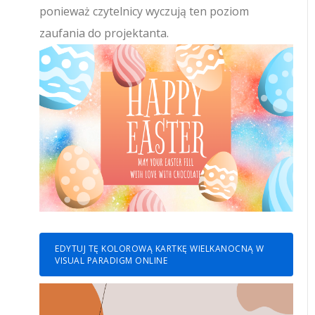
ponieważ czytelnicy wyczują ten poziom
zaufania do projektanta.
EDYTUJ TĘ KOLOROWĄ KARTKĘ WIELKANOCNĄ W
VISUAL PARADIGM ONLINE