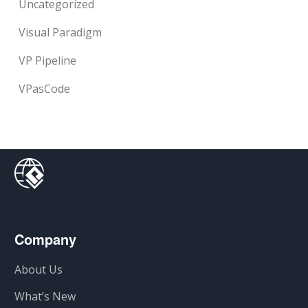
Uncategorized
Visual Paradigm
VP Pipeline
VPasCode
Company
About Us
What’s New