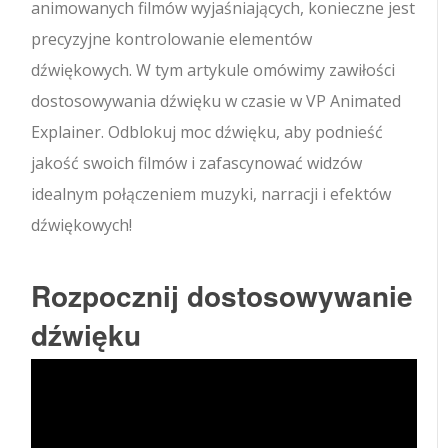
animowanych filmów wyjaśniających, konieczne jest
precyzyjne kontrolowanie elementów
dźwiękowych. W tym artykule omówimy zawiłości
dostosowywania dźwięku w czasie w VP Animated
Explainer. Odblokuj moc dźwięku, aby podnieść
jakość swoich filmów i zafascynować widzów
idealnym połączeniem muzyki, narracji i efektów
dźwiękowych!
Rozpocznij dostosowywanie
dźwięku