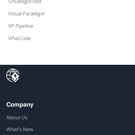
Uncategorized
Visual Paradigm
VP Pipeline
VPasCode
Company
About Us
What’s New