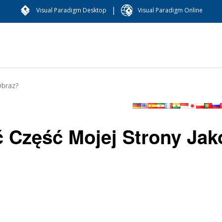
|
Visual Paradigm Desktop
Visual Paradigm Online
Obraz?
 Część Mojej Strony Jak