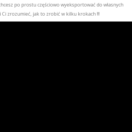
 chcesz po prostu częściowo wyeksportować do własnych
Ci zrozumieć, jak to zrobić w kilku krokach !!!