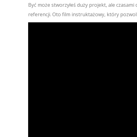
Być może stworzyłeś duży projekt, ale czasami
referencji.
Oto film instruktażowy, który pozwoli 