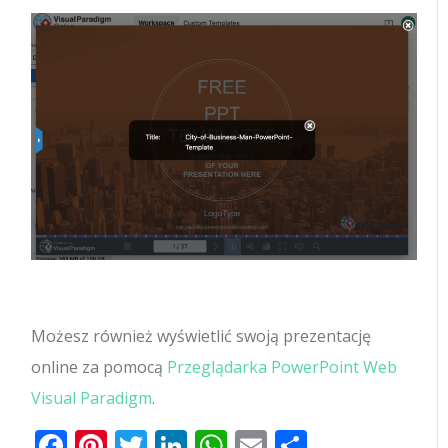
Możesz również wyświetlić swoją prezentację
online za pomocą
Przeglądarka PowerPoint Web
Visual Paradigm
.
Facebook
Pinterest
Twitter
LinkedIn
WhatsApp
Email
Share