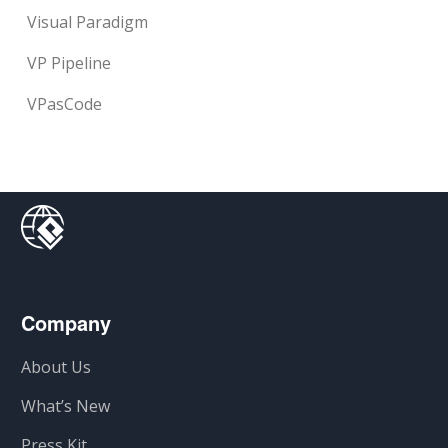
Visual Paradigm
VP Pipeline
VPasCode
Company
About Us
What’s New
Press Kit