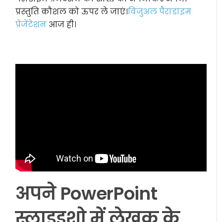
प्रस्तुति कौशल को ऊपर ले जाएं।
विजुअल पैराडाइम
प्रेजेंटेशन
आज ही।
अपने PowerPoint
स्लाइडशो में लेखक के