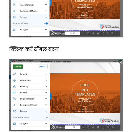
क्लिक करें
टॉगल
बटन