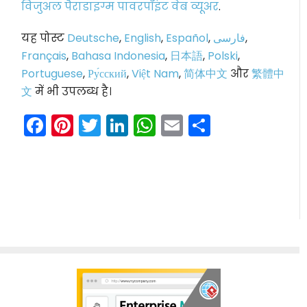
विजुअल पैराडाइग्म पावरपॉइंट वेब व्यूअर
.
यह पोस्ट
Deutsche
,
English
,
Español
,
فارسی
,
Français
,
Bahasa Indonesia
,
日本語
,
Polski
,
Portuguese
,
Ру́сский
,
Việt Nam
,
简体中文
और
繁體中
文
में भी उपलब्ध है।
Facebook
Pinterest
Twitter
LinkedIn
WhatsApp
Email
Share