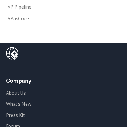
VP Pipeline
VPasCode
Company
About Us
What’s New
Press Kit
Forum