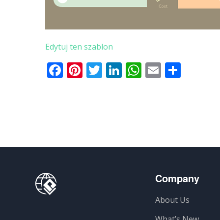
Edytuj ten szablon
Facebook
Pinterest
Twitter
LinkedIn
WhatsApp
Email
Shar
Company
About Us
What’s New