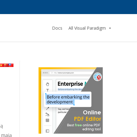
Docs
All Visual Paradigm
lą
 mają