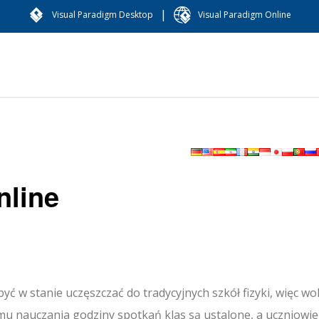
|
Visual Paradigm Desktop
Visual Paradigm Online
nline
ć w stanie uczęszczać do tradycyjnych szkół fizyki, więc wo
u nauczania godziny spotkań klas są ustalone, a uczniowie