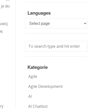
 je do
Languages
Languages
 swój
ię
Kategorie
Agile
Agile Development
AI
ry
AI Chatbot