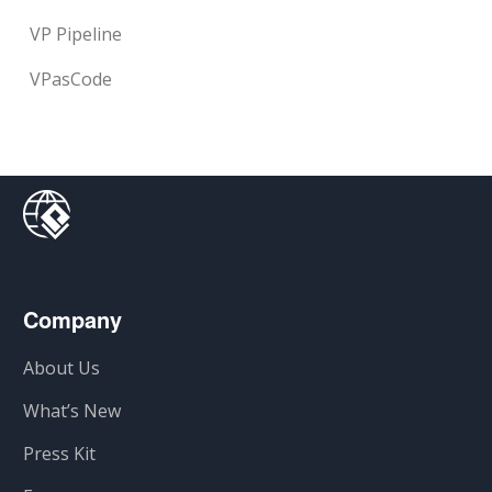
VP Pipeline
VPasCode
Company
About Us
What’s New
Press Kit