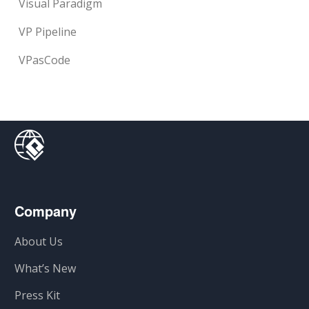
Visual Paradigm
VP Pipeline
VPasCode
Company
About Us
What’s New
Press Kit