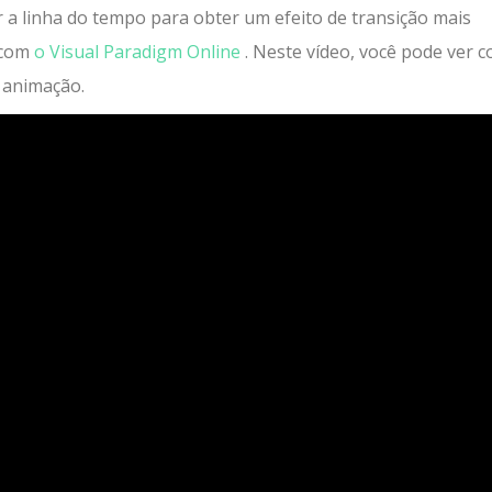
r a linha do tempo para obter um efeito de transição mais
 com
o Visual Paradigm Online
. Neste vídeo, você pode ver 
 animação.