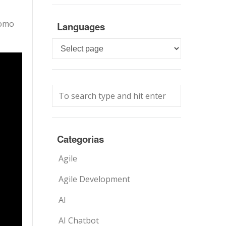
como
Languages
Languages
Categorias
Agile
Agile Development
AI
AI Chatbot