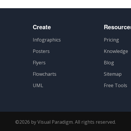
Create
Resource
Infographics
Pricing
Posters
Knowledge
Flyers
Blog
Flowcharts
Sitemap
UML
Free Tools
©2026 by Visual Paradigm. All rights reserved.