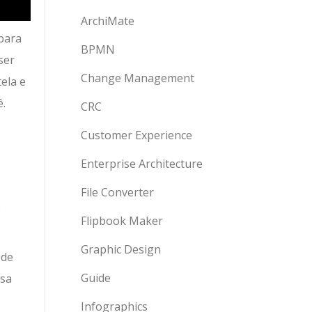
ArchiMate
para
BPMN
ser
Change Management
ela e
ê.
CRC
Customer Experience
Enterprise Architecture
File Converter
o
Flipbook Maker
Graphic Design
ode
Guide
ssa
Infographics