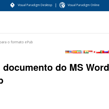
|
Visual Paradigm Desktop
Visual Paradigm Online
ara o formato ePub
m documento do MS Wor
b