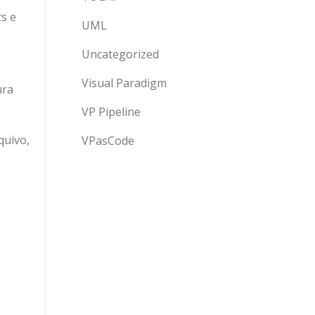
s e
UML
Uncategorized
s
Visual Paradigm
ura
VP Pipeline
quivo,
VPasCode