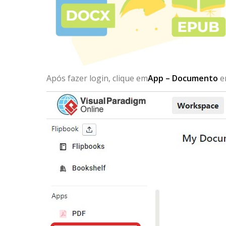
Após fazer login, clique em
App – Documento
em