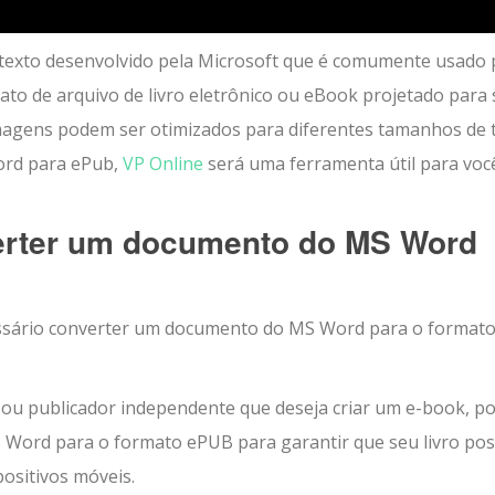
 texto desenvolvido pela Microsoft que é comumente usado 
to de arquivo de livro eletrônico ou eBook projetado para 
 imagens podem ser otimizados para diferentes tamanhos de t
ord para ePub,
VP Online
será uma ferramenta útil para voc
rter um documento do MS Word
essário converter um documento do MS Word para o format
 ou publicador independente que deseja criar um e-book, p
 Word para o formato ePUB para garantir que seu livro po
positivos móveis.