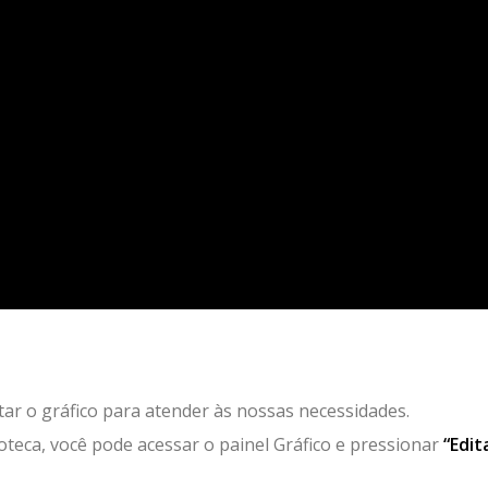
ar o gráfico para atender às nossas necessidades.
ioteca, você pode acessar o painel Gráfico e pressionar
“Edit