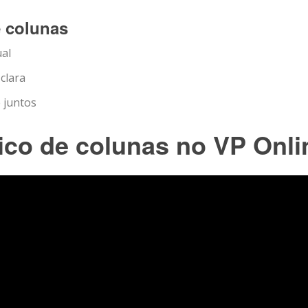
e colunas
ual
clara
 juntos
ico de colunas no VP Onli