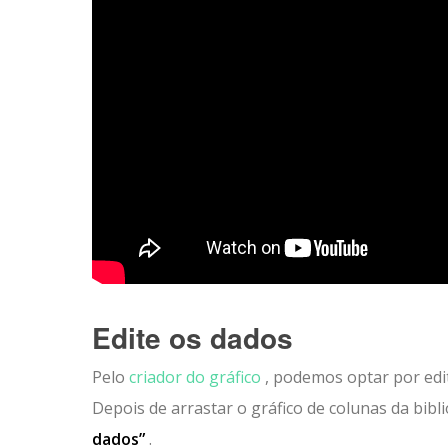
Edite os dados
Pelo
criador do gráfico
, podemos optar por edit
Depois de arrastar o gráfico de colunas da bibl
dados”
.