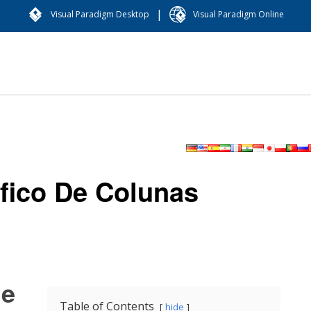
|
Visual Paradigm Desktop
Visual Paradigm Online
fico De Colunas
de
Table of Contents
hide